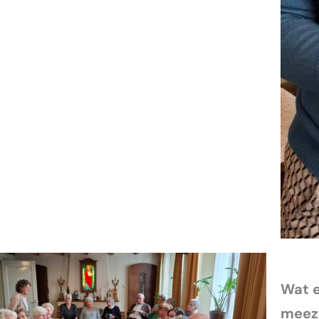
Wat 
meez