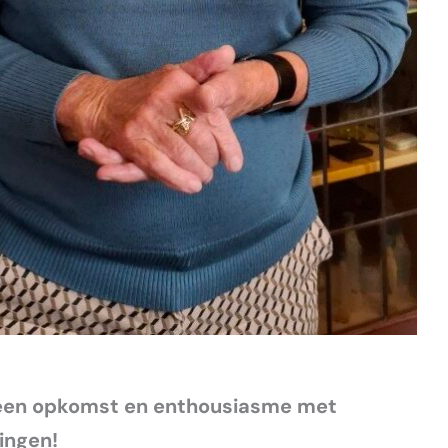
een opkomst en enthousiasme met
ingen!