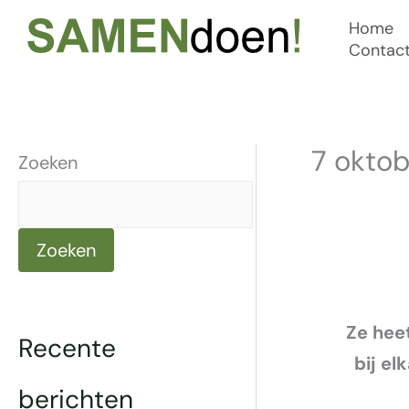
Ga
Home
naar
Contac
de
inhoud
7 okto
Zoeken
Zoeken
Ze heet
Recente
bij el
berichten