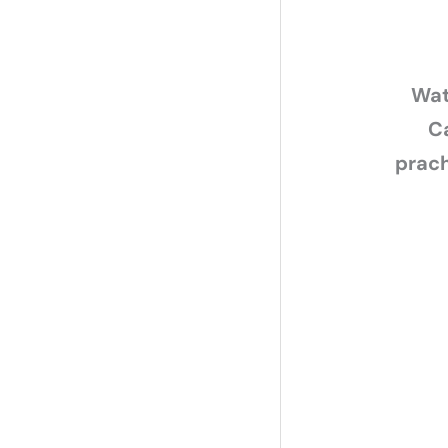
Wat
C
prach