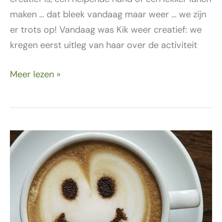
maken … dat bleek vandaag maar weer … we zijn
er trots op! Vandaag was Kik weer creatief: we
kregen eerst uitleg van haar over de activiteit
Meer lezen »
2
juli
–
Lekker
ontspannen