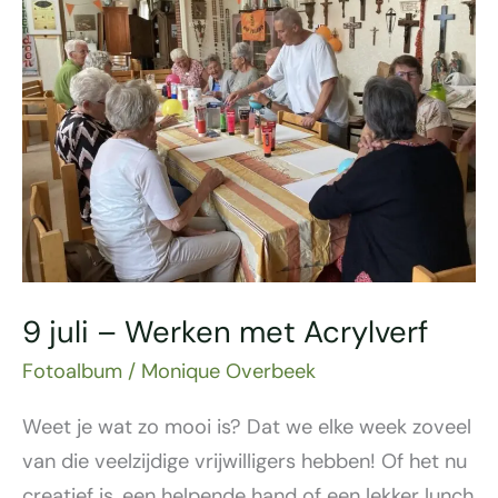
–
Werken
met
Acrylverf
9 juli – Werken met Acrylverf
Fotoalbum
/
Monique Overbeek
Weet je wat zo mooi is? Dat we elke week zoveel
van die veelzijdige vrijwilligers hebben! Of het nu
creatief is, een helpende hand of een lekker lunch