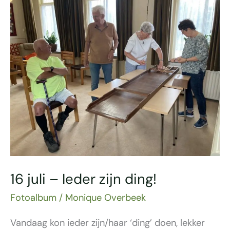
16
juli
–
Ieder
zijn
ding!
16 juli – Ieder zijn ding!
Fotoalbum
/
Monique Overbeek
Vandaag kon ieder zijn/haar ‘ding’ doen, lekker