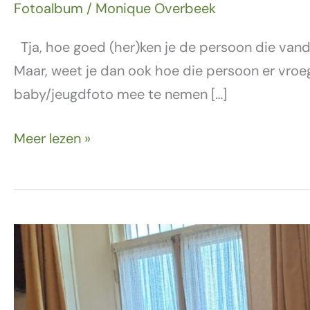
Fotoalbum
/
Monique Overbeek
Tja, hoe goed (her)ken je de persoon die vanda
Maar, weet je dan ook hoe die persoon er vro
baby/jeugdfoto mee te nemen […]
Meer lezen »
21
januari
–
Boekenwurmen!