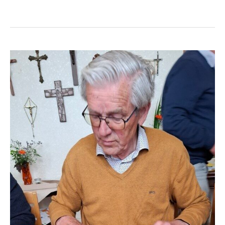
12
mei
–
Spelletjesdag!