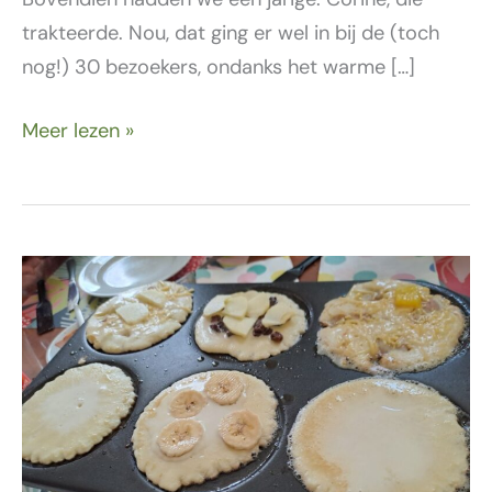
trakteerde. Nou, dat ging er wel in bij de (toch
nog!) 30 bezoekers, ondanks het warme […]
Meer lezen »
19
mei
–
Een
ontspannen
dag