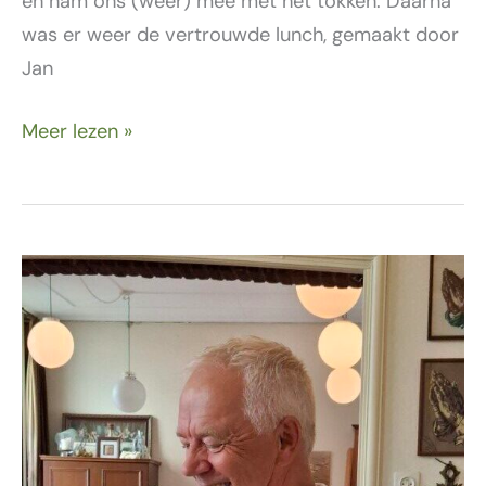
en nam ons (weer) mee met het tokken. Daarna
was er weer de vertrouwde lunch, gemaakt door
Jan
Meer lezen »
5
mei
–
Bevrijdingsdag