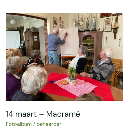
14
maart
–
Macramé
14 maart – Macramé
Fotoalbum
/
beheerder