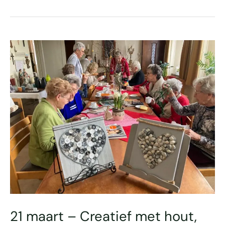
21
maart
–
Creatief
met
hout,
knopen
en
schelpen!
21 maart – Creatief met hout,