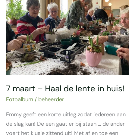
–
Haal
de
lente
in
huis!
7 maart – Haal de lente in huis!
Fotoalbum
/
beheerder
Emmy geeft een korte uitleg zodat iedereen aan
de slag kan! De een gaat er bij staan … de ander
voert het klusje zittend uit! Met af en toe een