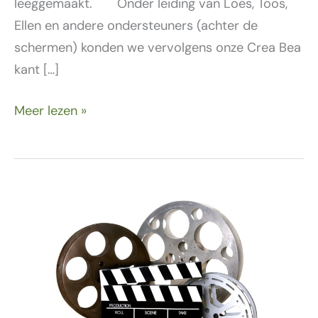
leeggemaakt. Onder leiding van Loes, Toos,
Ellen en andere ondersteuners (achter de
schermen) konden we vervolgens onze Crea Bea
kant […]
Meer lezen »
18
november
–
Film
met
lekkers!