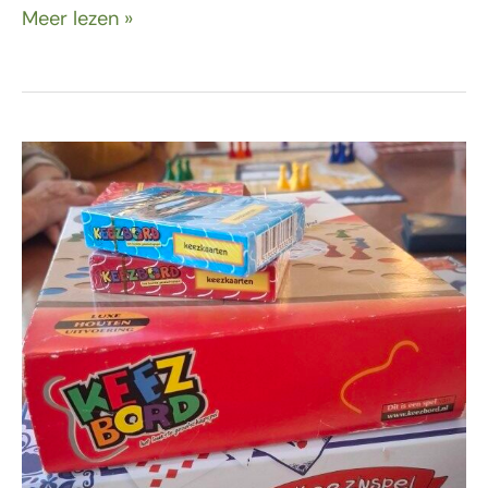
Meer lezen »
4
november
–
Spelletjes