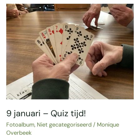
9
januari
–
Quiz
tijd!
9 januari – Quiz tijd!
Fotoalbum
,
Niet gecategoriseerd
/
Monique
Overbeek