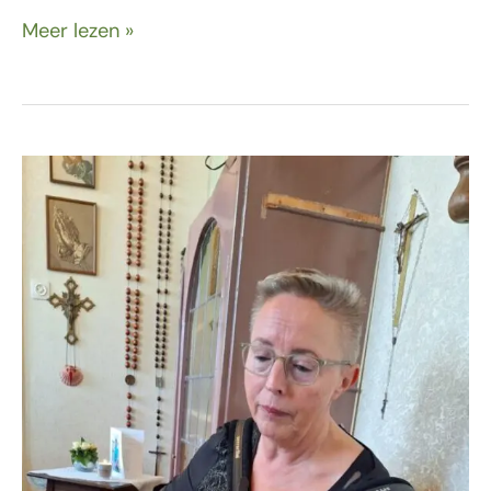
Meer lezen »
23
januari
–
Lekker
meezingen!