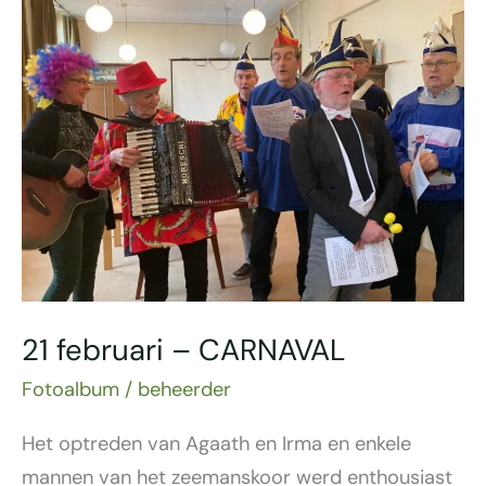
februari
–
CARNAVAL
21 februari – CARNAVAL
Fotoalbum
/
beheerder
Het optreden van Agaath en Irma en enkele
mannen van het zeemanskoor werd enthousiast