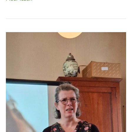
10
maart
–
Logopedie