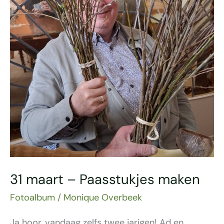
maken
31 maart – Paasstukjes maken
Fotoalbum
/
Monique Overbeek
Ja hoor, vandaag zelfs twee jarigen! Ad en …