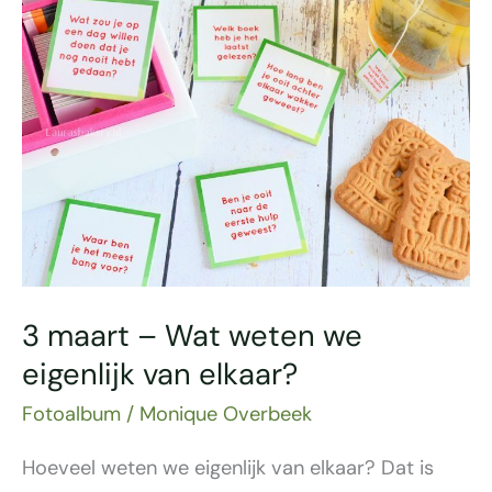
maart
–
Wat
weten
we
eigenlijk
van
elkaar?
3 maart – Wat weten we
eigenlijk van elkaar?
Fotoalbum
/
Monique Overbeek
Hoeveel weten we eigenlijk van elkaar? Dat is