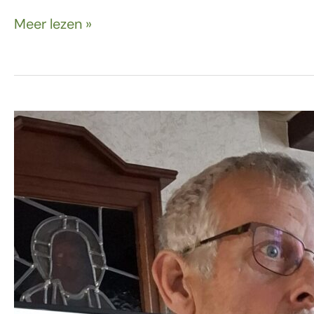
Meer lezen »
18
maart
–
Lekker
meezingen!