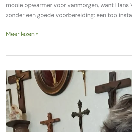
mooie opwarmer voor vanmorgen, want Hans Ve
zonder een goede voorbereiding: een top instal
Meer lezen »
11
maart
–
Een
feestelijke
ochtend!