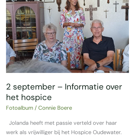
–
Informatie
over
het
hospice
2 september – Informatie over
het hospice
Fotoalbum
/
Connie Boere
Jolanda heeft met passie verteld over haar
werk als vrijwilliger bij het Hospice Oudewater.