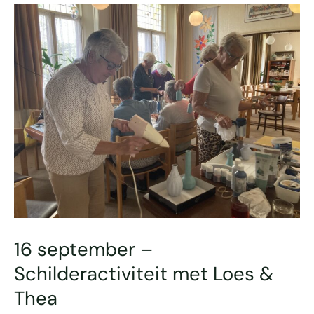
16
september
–
Schilderactiviteit
met
Loes
&
Thea
16 september –
Schilderactiviteit met Loes &
Thea