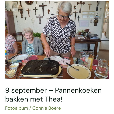
9
september
–
Pannenkoeken
bakken
met
Thea!
9 september – Pannenkoeken
bakken met Thea!
Fotoalbum
/
Connie Boere