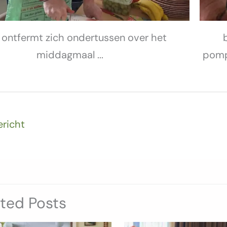
 ontfermt zich ondertussen over het
middagmaal ...
pomp
ericht
ated Posts