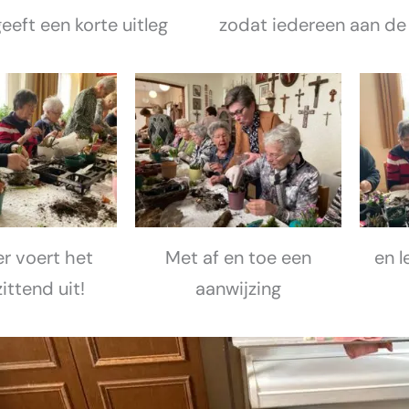
eft een korte uitleg
zodat iedereen aan de 
r voert het
Met af en toe een
en l
zittend uit!
aanwijzing