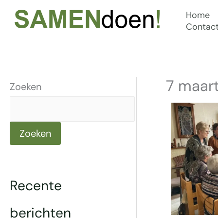
Ga
Home
naar
Contac
de
inhoud
7 maart
Zoeken
Zoeken
Recente
berichten