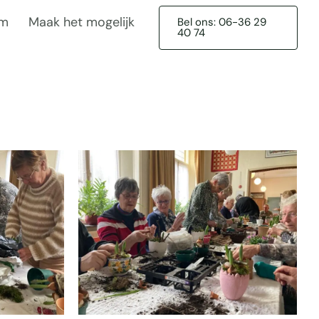
am
Maak het mogelijk
Bel ons: 06-36 29
40 74