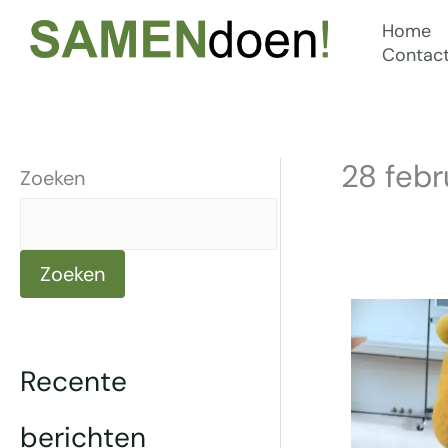
Ga
Home
naar
Contac
de
inhoud
28 febr
Zoeken
Zoeken
Recente
berichten