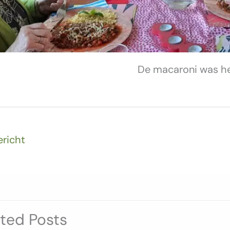
De macaroni was hee
ericht
ated Posts