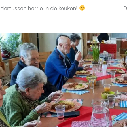
dertussen herrie in de keuken!
D