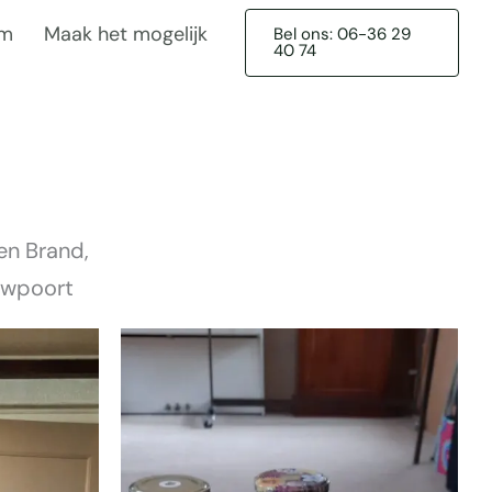
am
Maak het mogelijk
Bel ons: 06-36 29
40 74
en Brand,
uwpoort