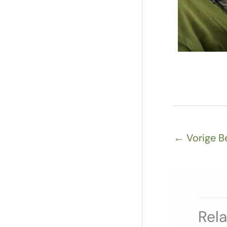
←
Vorige B
Rel