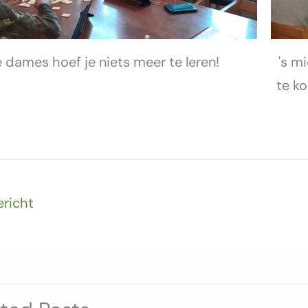
 dames hoef je niets meer te leren!
's m
te k
ericht