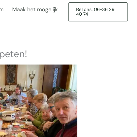
am
Maak het mogelijk
Bel ons: 06-36 29
40 74
opeten!