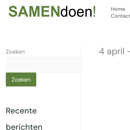
Ga
Home
naar
Contac
de
inhoud
4 april
Zoeken
Zoeken
Recente
berichten