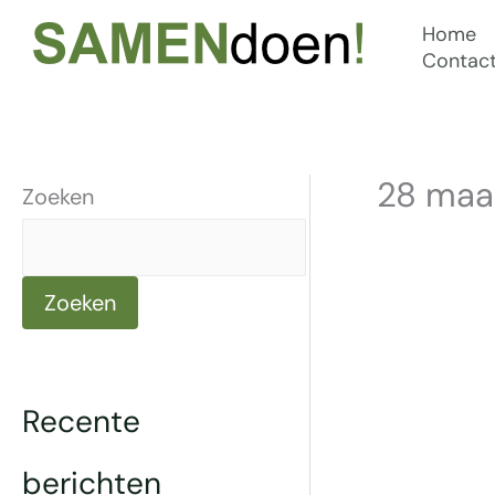
Ga
Home
naar
Contac
de
inhoud
28 maar
Zoeken
Zoeken
Recente
berichten