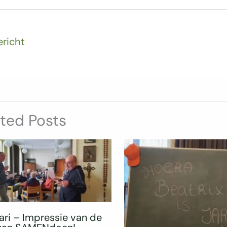
ericht
ated Posts
ari – Impressie van de