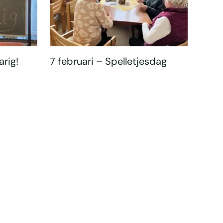
arig!
7 februari – Spelletjesdag