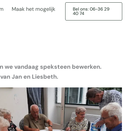
am
Maak het mogelijk
Bel ons: 06-36 29
40 74
gen we vandaag speksteen bewerken.
 van Jan en Liesbeth.