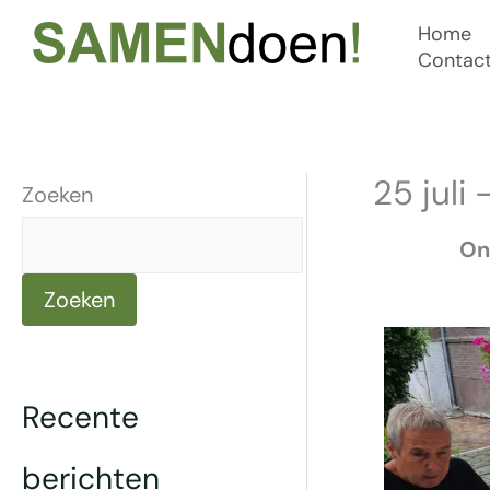
Ga
Home
naar
Contac
de
inhoud
25 juli
Zoeken
On
Zoeken
Recente
berichten