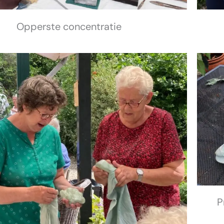
Opperste concentratie
P