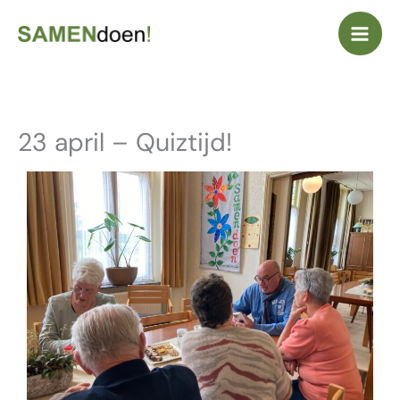
Ga
naar
de
inhoud
23 april – Quiztijd!