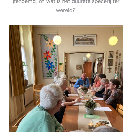
genoemd', of 'wat is het duurste specerij ter
wereld?'