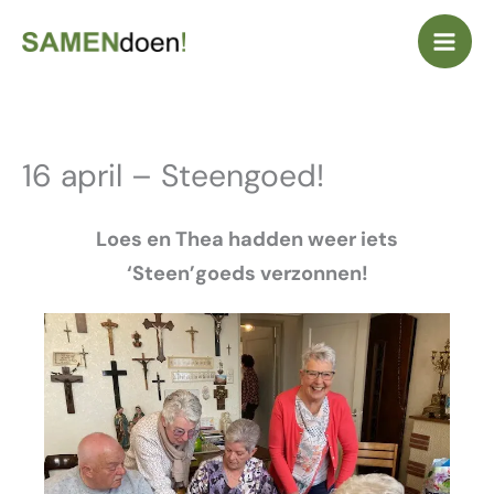
Ga
naar
de
inhoud
16 april – Steengoed!
Loes en Thea hadden weer iets
‘Steen’goeds verzonnen!