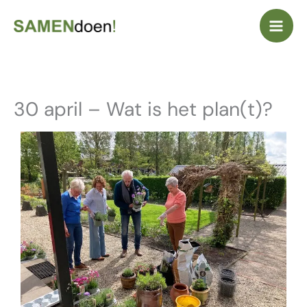
Ga
naar
de
inhoud
30 april – Wat is het plan(t)?