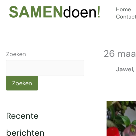
Ga
Home
naar
Contac
de
inhoud
26 maa
Zoeken
Jawel,
Zoeken
Recente
berichten