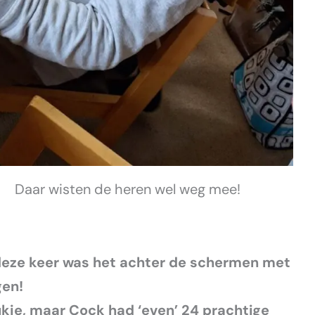
Daar wisten de heren wel weg mee!
deze keer was het achter de schermen met
gen!
kje, maar Cock had ‘even’ 24 prachtige