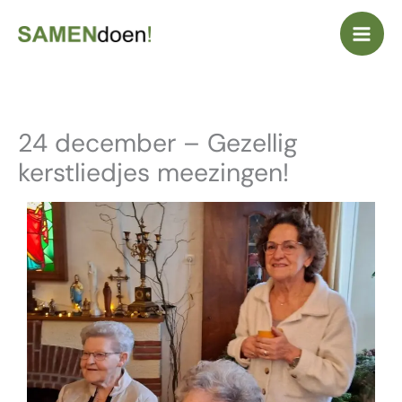
Ga
naar
de
inhoud
24 december – Gezellig
kerstliedjes meezingen!