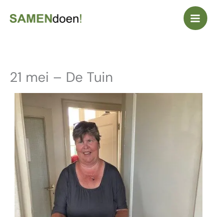
Ga
naar
de
inhoud
21 mei – De Tuin