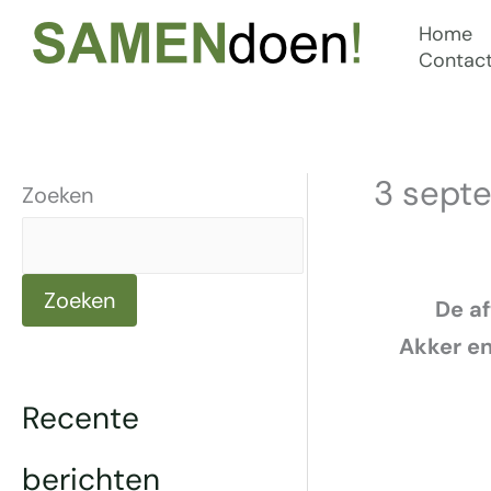
Ga
Home
naar
Contac
de
inhoud
3 septe
Zoeken
Zoeken
De af
Akker en
Recente
berichten