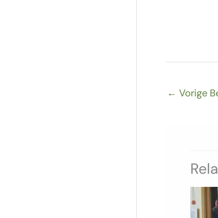
←
Vorige B
Rel