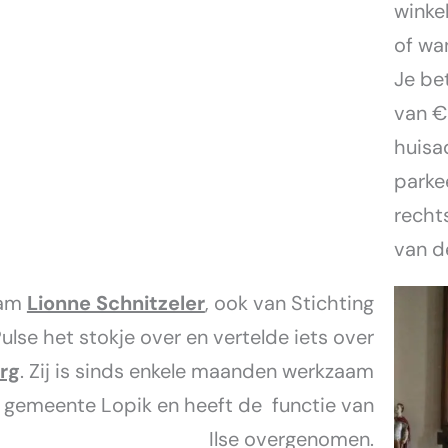
winke
of wa
Je be
van €
huisa
parke
rechts
van de
nam
Lionne Schnitzeler
, ook van Stichting
ulse het stokje over en vertelde iets over
rg
. Zij is sinds enkele maanden werkzaam
 gemeente Lopik en heeft de functie van
Ilse overgenomen.