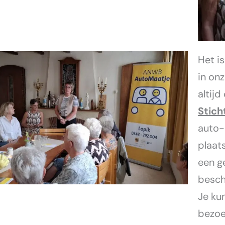
Het is
in on
altijd
Stich
auto-
plaat
een g
besch
Je ku
bezoe