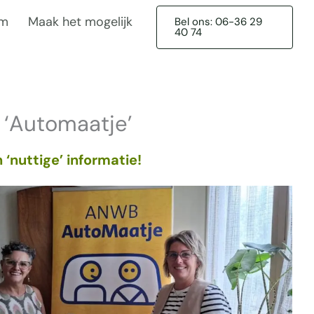
am
Maak het mogelijk
Bel ons: 06-36 29
40 74
 ‘Automaatje’
‘nuttige’ informatie!