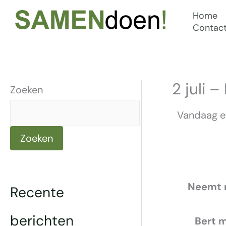
Ga
Home
naar
Contac
de
inhoud
2 juli 
Zoeken
Vandaag ev
Zoeken
Neemt n
Recente
berichten
Bert m