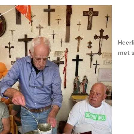
Heerl
met s