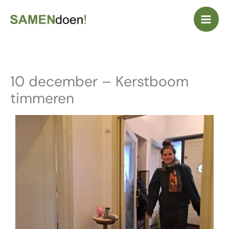
Ga
naar
de
inhoud
10 december – Kerstboom
timmeren