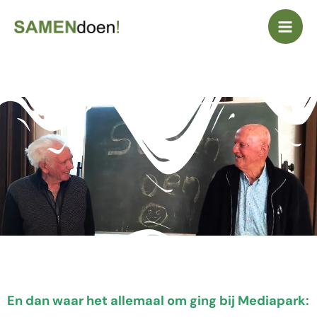
Ga
naar
de
inhoud
En dan waar het allemaal om ging bij Mediapark: